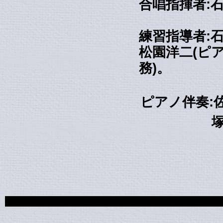
合唱指揮者:
練習指導者:
松園洋二(ピ
務)。
ピアノ伴奏:佐
塚本芙美