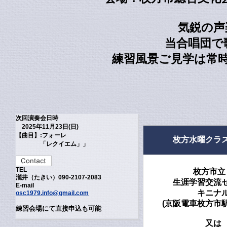
気鋭の声
当合唱団で
練習風景ご見学は常
次回演奏会日時
2025年11月23日(日)
【曲目】:フォーレ
枚方水曜クラ
「レクイエム」」
TEL
枚方市
瀧井（たきい）090-2107-2083
生涯学習交流
E-mail
キニナ
osc1979.info@gmail.com
(京阪電車枚方市
練習会場にて直接申込も可能
又は