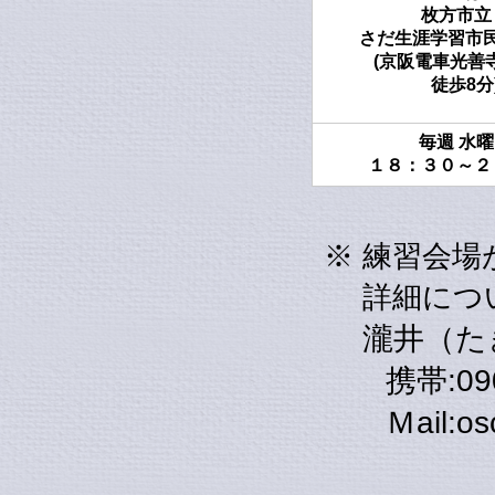
枚方市
さだ生涯学習市
(京阪電車光善
徒歩8分
毎週 水
１８：３０～２
※ 練習会
詳細につい
瀧井（た
携帯:090-
Ｍail:osc1