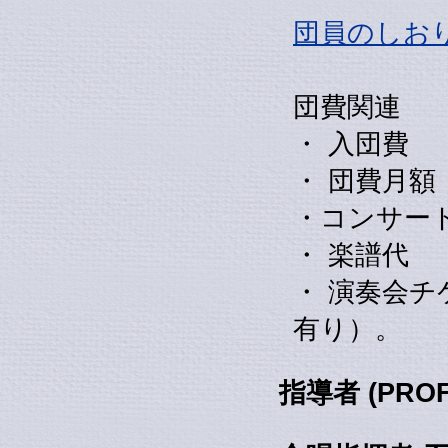
団員のしお
団費関連
・ 入団費
・ 団費月
・コンサー
・ 楽譜
・ 演奏会
有り）。
指導者 (PRO